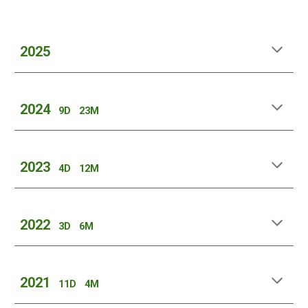
202
5
202
4
9
D
23
M
202
3
4
D
12
M
2022
3
D
6
M
2021
11D 4M