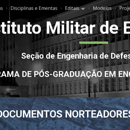
s
Disciplinas e Ementas
Editais
Modelos
Proj
ip to main content
Skip to navigat
tituto Militar de
Seção de Engenharia
de Defe
AMA DE PÓS-GRADUAÇÃO EM
EN
DOCUMENTOS NORTEADORE