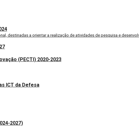
024
onal, destinadas a orientar a realização de atividades de pesquisa e desen
027
Inovação (PECTI) 2020-2023
as ICT da Defesa
2024-2027)