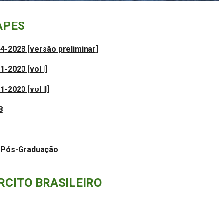
APES
24
-202
8
[v
ersão preliminar
]
-2020 [vol I]
2020 [vol II]
8
e Pós-Graduação
RCITO BRASILEIRO