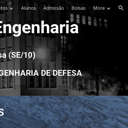
etos
Alunos
Admissão
Bolsas
More
ion
 Engenharia
sa
(SE/
10
)
GENHARIA DE DEFESA
S