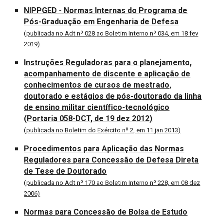
NI
P
PG
ED
- Normas Internas d
o Programa
de
Pós-Graduação em
Engenharia de Defesa
(publicada no Adt nº 02
8
ao Boletim Interno nº 03
4
, em 1
8
fev
2019)
Instruções Reguladoras para o planejamento,
acompanhamento de discente e aplicação de
conhecimentos de cursos de mestrado,
doutorado e estágios de pós-doutorado da linha
de ensino militar científico-tecnológico
(Portaria 058-DCT, de 19 dez 2012)
(publicada no Boletim do Exército nº 2, em 11 jan 2013)
Procedimentos para Aplicação das Normas
Reguladores para Concessão de Defesa Direta
de Tese de Doutorado
(publicada no Adt nº 170 ao Boletim Interno nº 228, em 08 dez
2006)
Normas para Concessão de Bolsa de Estudo