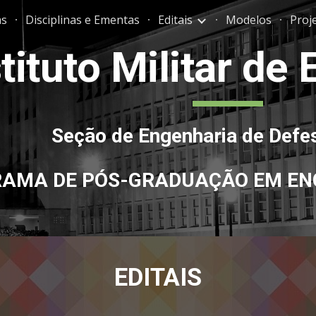
s
Disciplinas e Ementas
Editais
Modelos
Proj
ip to main content
Skip to navigat
tituto Militar de
Seção de Engenharia 
de Defe
AMA DE PÓS-GRADUAÇÃO EM 
EN
EDITAIS