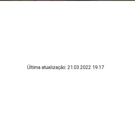
Última atualização: 
21
.0
3
.202
2
 1
9
:
17