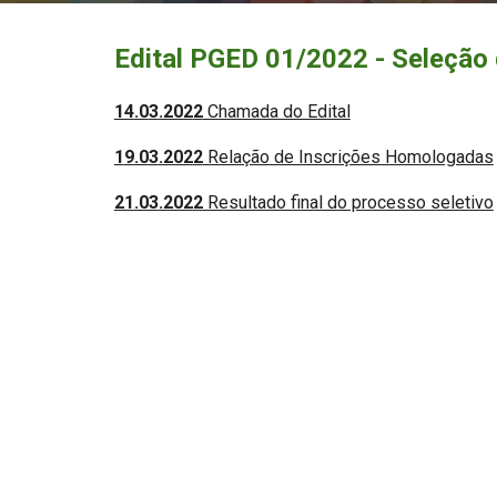
Edital PGED 0
1
/202
2
 - Seleção 
14
.0
3
.202
2
 Chamada do Edital
1
9
.0
3
.202
2
 Relação de Inscrições Homologadas
21
.0
3
.202
2
 Resultado final do processo seletivo