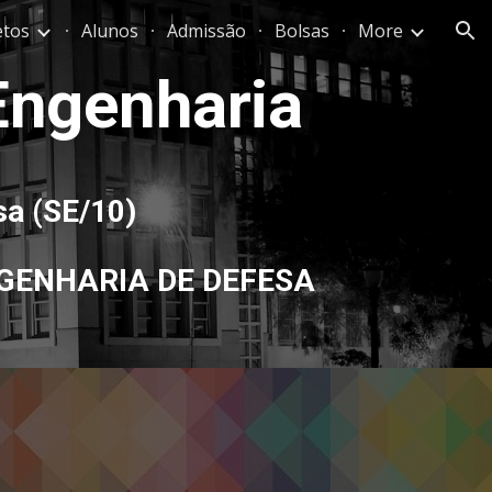
etos
Alunos
Admissão
Bolsas
More
ion
 Engenharia
sa 
(SE/
10
)
GENHARIA DE DEFESA