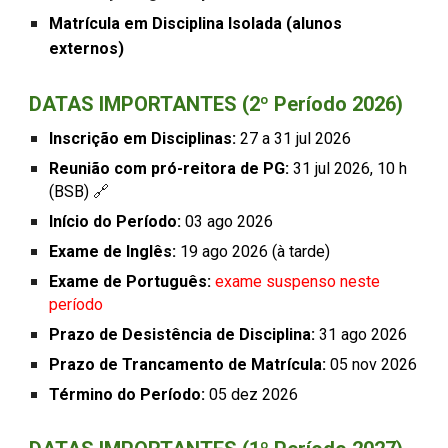
Matrícula em Disciplina Isolada (alunos
externos)
DATAS IMPORTANTES (
2
º Período 202
6
)
Inscrição em Disciplinas:
2
7
a
31
jul 2026
Reunião com pró-reitora de PG:
31 jul 2026, 10 h
(BSB)
🔗
Início do Período:
0
3
ago
2026
Exame de Inglês:
1
9
ago
2026
(à tarde)
Exame de Português:
exame suspenso neste
período
Prazo de Desistência de Disciplina:
31
ago 2026
Prazo de Trancamento de Matrícula:
0
5
nov
202
6
Término do Período:
0
5
dez
202
6