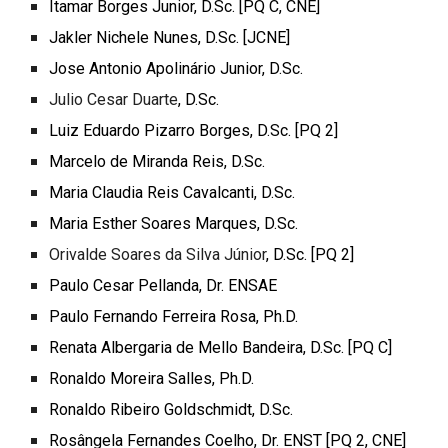
Itamar Borges Junior
, D.Sc. [PQ C, CNE]
Jakler Nichele Nunes
, D.Sc. [JCNE]
Jose Antonio Apolinário Junior
, D.Sc.
Julio Cesar Duarte
, D.Sc.
Luiz Eduardo Pizarro Borges
, D.Sc. [PQ 2]
Marcelo de Miranda Reis
, D.Sc.
Maria Claudia Reis Cavalcanti
, D.Sc.
Maria Esther Soares Marques
, D.Sc.
Orivalde Soares da Silva Júnior
, D.Sc. [PQ 2]
Paulo Cesar Pellanda
, Dr. ENSAE
Paulo Fernando Ferreira Rosa
, Ph.D.
Renata Albergaria de Mello Bandeira
, D.Sc. [PQ C]
Ronaldo Moreira Salles
, Ph.D.
Ronaldo Ribeiro Goldschmidt
, D.Sc.
Rosângela Fernandes Coelho
, Dr. ENST [PQ 2, CNE]