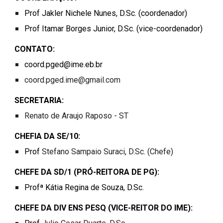
Prof Jakler Nichele Nunes
, D.Sc. (coordenador)
Prof Itamar Borges Junior
, D.Sc.
(vice-coordenador)
CONTATO:
coord.pged@ime.eb.br
coord.p
ged
.ime@gmai
l
.com
SECRETARIA
:
Renato de Araujo Raposo
- ST
CHEF
IA
DA SE/
10
:
P
rof
Stefano Sampaio Suraci
, D.Sc. (Chefe)
CHEFE DA SD/1 (P
RÓ-REITORA DE PG)
:
Profª Kátia Regina de Souza
, D.Sc.
CHEFE DA DIV ENS PESQ (VICE-
REITOR DO
IME):