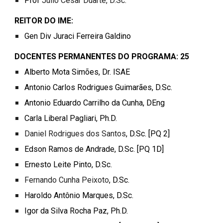
Prof
Julio Cesar Duarte, D.Sc.
REITOR DO
IME:
Gen
Div Juraci Ferreira Galdino
DOCENTES PERMANENTES DO PROGRAMA:
25
Alberto Mota Simões
, Dr. ISAE
Antonio Carlos Rodrigues Guimarães
, D.Sc.
Antonio Eduardo Carrilho da Cunha
, DEng
Carla Liberal Pagliari
, Ph.D.
Daniel Rodrigues dos Santos
, D.Sc. [PQ 2]
Edson Ramos de Andrade
, D.Sc. [PQ 1D]
Ernesto Leite Pinto
, D.Sc.
Fernando Cunha Peixoto
, D.Sc.
Haroldo Antônio Marques
, D.Sc.
Igor da Silva Rocha Paz
, Ph.D.